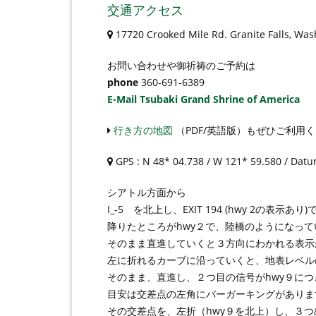
交通アクセス
17720 Crooked Mile Rd. Granite Falls, Wa
お問い合わせや御祈祷のご予約は
phone
360-691-6389
E-Mail Tsubaki Grand Shrine of America
行き方の地図
（PDF/英語版）もぜひご利用
GPS : N 48* 04.738 / W 121* 59.580 / Dat
シアトル方面から
I_-5 を北上し、EXIT 194 (hwy 2の表示あ
降りたところがhwy２で、陸橋のようになって
そのまま直進していくと３方向にわかれる表示がで
左に折れるカーブに沿っていくと、地表レベル
そのまま、直進し、２つ目の信号がhwy９に
目安は交差点の左角にバーガーキングがありま
その交差点を、左折（hwy９を北上）し、３つ