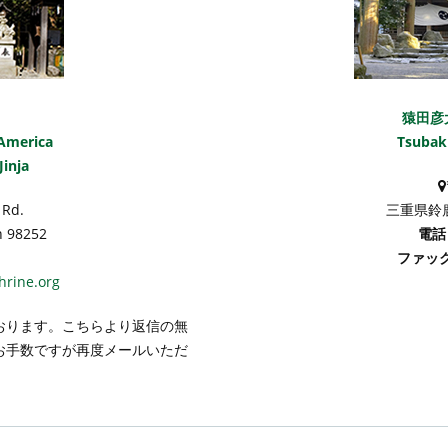
猿田彦
 America
Tsubak
Jinja
 Rd.
三重県鈴鹿
n 98252
電
ファッ
hrine.org
おります。こちらより返信の無
お手数ですが再度メールいただ
。